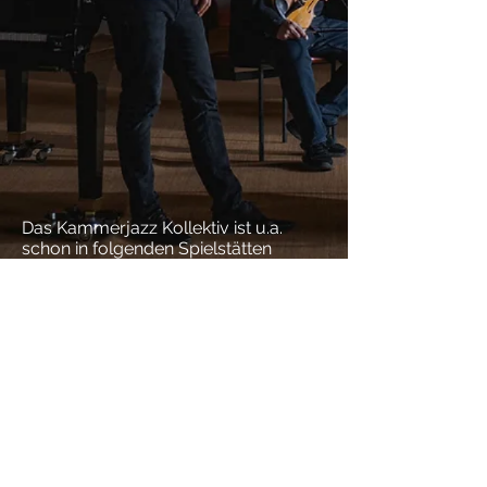
Das Kammerjazz Kollektiv ist u.a.
schon in folgenden Spielstätten
aufgetreten:
Konzerthaus am Gendarmenmarkt
Berlin,
Zigzag Jazzclub Berlin, Jazzclub
Bayreuth,
Theater Gütersloh, Thon-Dittmer-
Palais Regensburg, b-flat Jazzclub
Berlin, Kloster zum Heiligengrabe,
JFK Syke, Jazzclub Schlot Berlin,
Cello-Herbst Unna,
Alte Druckerei Ottensen Hamburg,